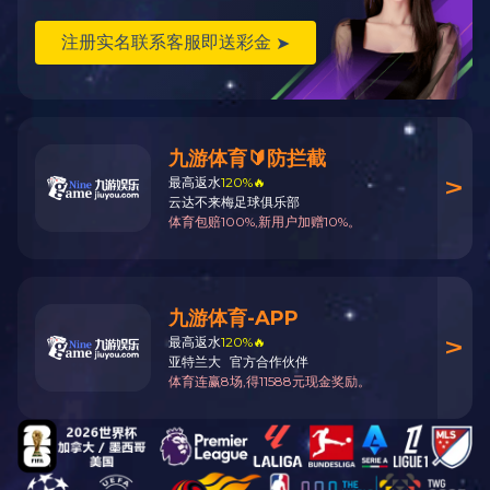
首页
关于众程
新闻中心
核心业务
工程业绩
技术支持
人力资源
官方网站