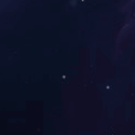
未找到相应参数组，请于后台属性模板中添加
上一个
保利长大深中通道
下一个
官方网站 深圳东部环保电厂
“众程租赁”作为广东省内塔机租赁业界一线知名品牌，以其“专业、安
地 址：
广州市番禺区钟村钟创路12号2座5楼
客服热线：
13312818665
客服邮箱：
gzzcjx@163.com