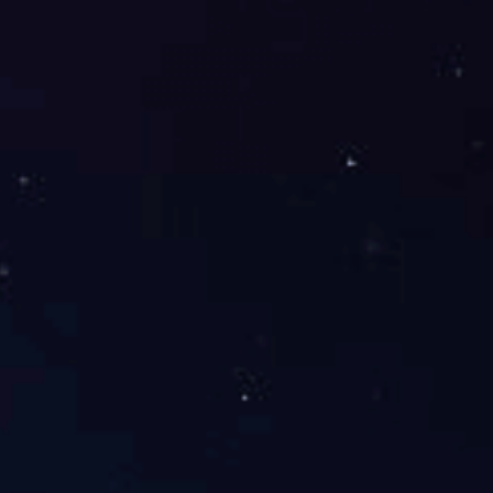
可以充分满足大型施工企业日益增长的大宗塔机租赁及塔机施工订单需求。