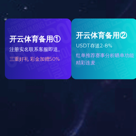
全部分类


1
/
1
官方网站 深圳罗湖城市更新单