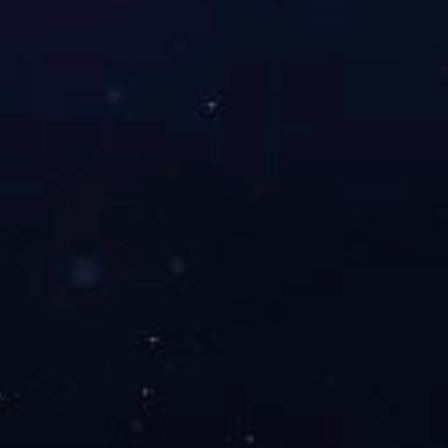
◎2021 版权所有 多宝登录平台
备案号：粤ICP备19106761号-1
技术支持：新网