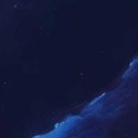
线：133-1281-8665