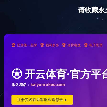
Sorry for the inconvenience.
Please report this message and include the following information to us
Thank you very much!
URL:
/news/9/tel:13312818665
Server:
prod-qwmh-uc2-pool601-frontend-static-02
Date:
2025/12/13 20:41:47
MKSPORTS体育
|
乐鱼网页版登录入口
|
安博官方网页版
|
安博
·（中国）官方网站
|
爱游戏在线登录官网
|