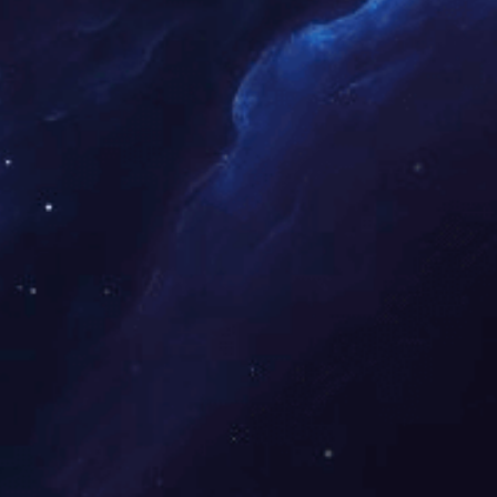
100（WA6013-6A）操作手册
全、高效”的塔机租赁服务品质，获得了国内众多建筑施工企业的认可，