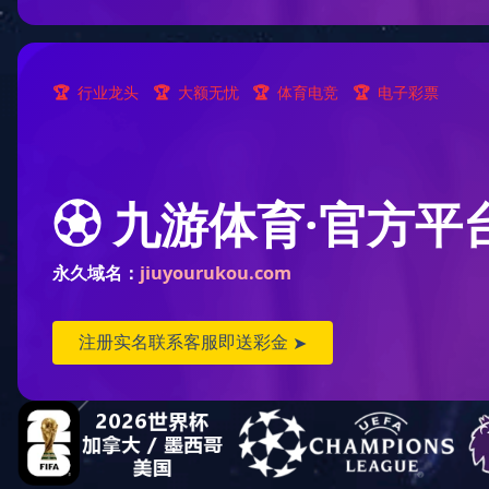
企业介绍
企业文化
管理团队
专业资质
新闻中心

企业要闻
行业新闻
核心服务

多宝登录平台
施工电梯租赁
二手设备交易
非标施工
屋面
工程业绩

房建项目
路桥项目
城际轨道项目
环保和公共设施项目
施
技术支持

产品资料
安全施工规范
塔式起重机报检规范
法律法规
人力资源

人才招聘
官方网站

在线留言
官方网站