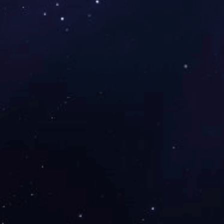
客服邮箱：
gzzcjx@163.com
在线咨询
在线咨询
QQ咨询
QQ在线咨询
电话沟通
133 1281 8665