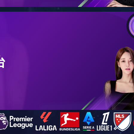
吊施工
设备代管业务
门式起重机安装拆卸
胎架标准节租赁
工升降机项目
首页
关于众程